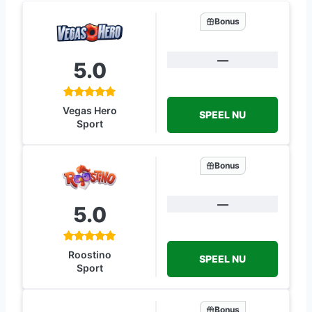
Bonus
—
5.0
Vegas Hero
SPEEL NU
Sport
Bonus
—
5.0
Roostino
SPEEL NU
Sport
Bonus