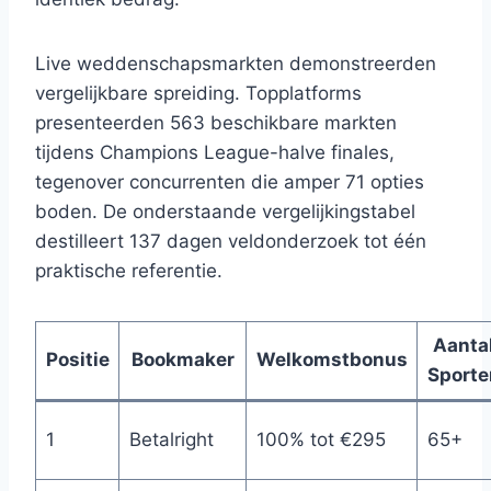
Live weddenschapsmarkten demonstreerden
vergelijkbare spreiding. Topplatforms
presenteerden 563 beschikbare markten
tijdens Champions League-halve finales,
tegenover concurrenten die amper 71 opties
boden. De onderstaande vergelijkingstabel
destilleert 137 dagen veldonderzoek tot één
praktische referentie.
Aanta
Positie
Bookmaker
Welkomstbonus
Sporte
1
Betalright
100% tot €295
65+