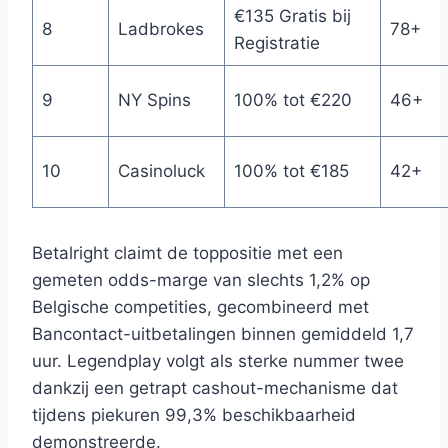
€135 Gratis bij
8
Ladbrokes
78+
Registratie
9
NY Spins
100% tot €220
46+
10
Casinoluck
100% tot €185
42+
Betalright claimt de toppositie met een
gemeten odds-marge van slechts 1,2% op
Belgische competities, gecombineerd met
Bancontact-uitbetalingen binnen gemiddeld 1,7
uur. Legendplay volgt als sterke nummer twee
dankzij een getrapt cashout-mechanisme dat
tijdens piekuren 99,3% beschikbaarheid
demonstreerde.