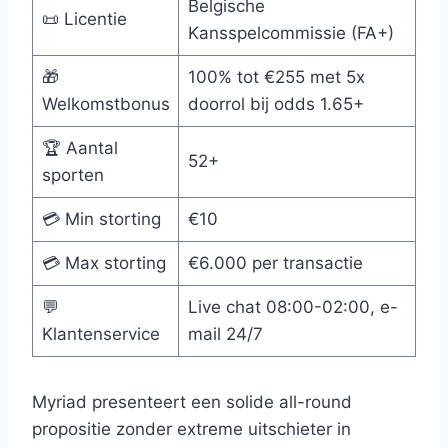
Belgische
📜 Licentie
Kansspelcommissie (FA+)
🎁
100% tot €255 met 5x
Welkomstbonus
doorrol bij odds 1.65+
🏆 Aantal
52+
sporten
💳 Min storting
€10
💳 Max storting
€6.000 per transactie
💬
Live chat 08:00-02:00, e-
Klantenservice
mail 24/7
Myriad presenteert een solide all-round
propositie zonder extreme uitschieter in