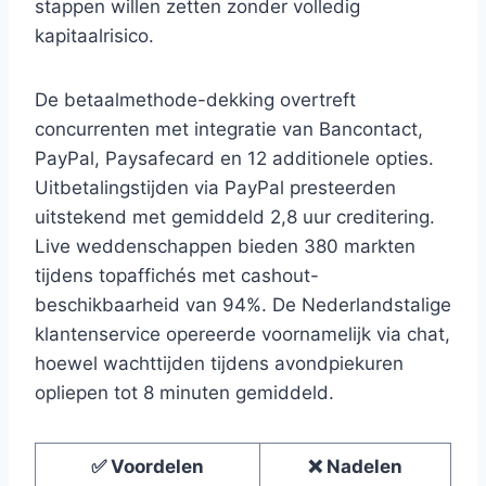
stappen willen zetten zonder volledig
kapitaalrisico.
De betaalmethode-dekking overtreft
concurrenten met integratie van Bancontact,
PayPal, Paysafecard en 12 additionele opties.
Uitbetalingstijden via PayPal presteerden
uitstekend met gemiddeld 2,8 uur creditering.
Live weddenschappen bieden 380 markten
tijdens topaffichés met cashout-
beschikbaarheid van 94%. De Nederlandstalige
klantenservice opereerde voornamelijk via chat,
hoewel wachttijden tijdens avondpiekuren
opliepen tot 8 minuten gemiddeld.
✅ Voordelen
❌ Nadelen