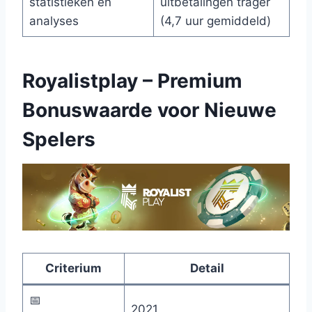
statistieken en
uitbetalingen trager
analyses
(4,7 uur gemiddeld)
Royalistplay – Premium
Bonuswaarde voor Nieuwe
Spelers
Criterium
Detail
📅
2021