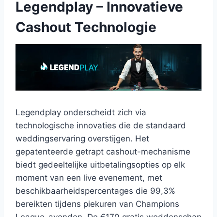
Legendplay – Innovatieve
Cashout Technologie
Legendplay onderscheidt zich via
technologische innovaties die de standaard
weddingservaring overstijgen. Het
gepatenteerde getrapt cashout-mechanisme
biedt gedeeltelijke uitbetalingsopties op elk
moment van een live evenement, met
beschikbaarheidspercentages die 99,3%
bereikten tijdens piekuren van Champions