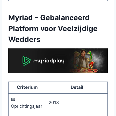
Myriad – Gebalanceerd
Platform voor Veelzijdige
Wedders
Criterium
Detail
📅
2018
Oprichtingsjaar