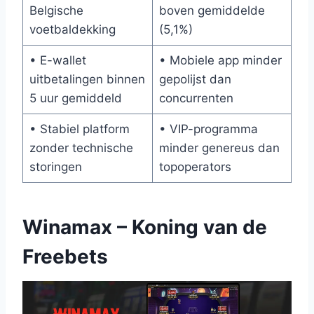
Belgische
boven gemiddelde
voetbaldekking
(5,1%)
• E-wallet
• Mobiele app minder
uitbetalingen binnen
gepolijst dan
5 uur gemiddeld
concurrenten
• Stabiel platform
• VIP-programma
zonder technische
minder genereus dan
storingen
topoperators
Winamax – Koning van de
Freebets