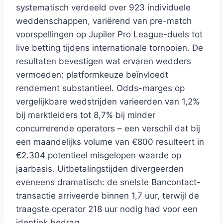
systematisch verdeeld over 923 individuele
weddenschappen, variërend van pre-match
voorspellingen op Jupiler Pro League-duels tot
live betting tijdens internationale tornooien. De
resultaten bevestigen wat ervaren wedders
vermoeden: platformkeuze beïnvloedt
rendement substantieel. Odds-marges op
vergelijkbare wedstrijden varieerden van 1,2%
bij marktleiders tot 8,7% bij minder
concurrerende operators – een verschil dat bij
een maandelijks volume van €800 resulteert in
€2.304 potentieel misgelopen waarde op
jaarbasis. Uitbetalingstijden divergeerden
eveneens dramatisch: de snelste Bancontact-
transactie arriveerde binnen 1,7 uur, terwijl de
traagste operator 218 uur nodig had voor een
identiek bedrag.