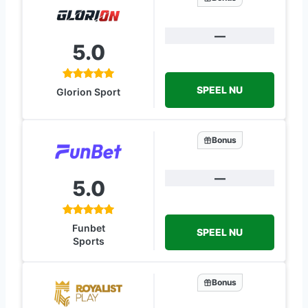
—
5.0
SPEEL NU
Glorion Sport
Bonus
—
5.0
Funbet
SPEEL NU
Sports
Bonus