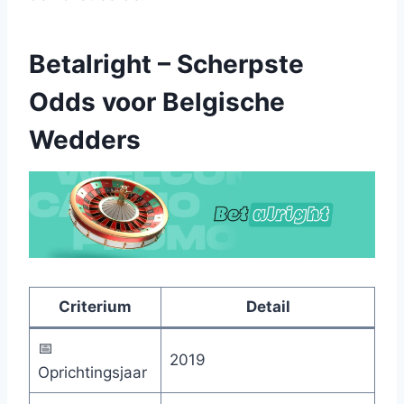
Betalright – Scherpste
Odds voor Belgische
Wedders
Criterium
Detail
📅
2019
Oprichtingsjaar