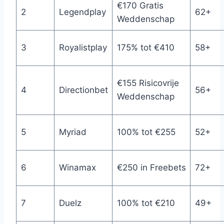
€170 Gratis
2
Legendplay
62+
Weddenschap
3
Royalistplay
175% tot €410
58+
€155 Risicovrije
4
Directionbet
56+
Weddenschap
5
Myriad
100% tot €255
52+
6
Winamax
€250 in Freebets
72+
7
Duelz
100% tot €210
49+