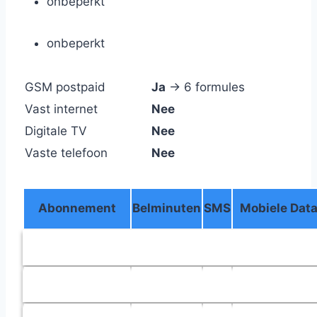
onbeperkt
onbeperkt
GSM postpaid
Ja
→ 6 formules
Vast internet
Nee
Digitale TV
Nee
Vaste telefoon
Nee
Abonnement
Belminuten
SMS
Mobiele Dat