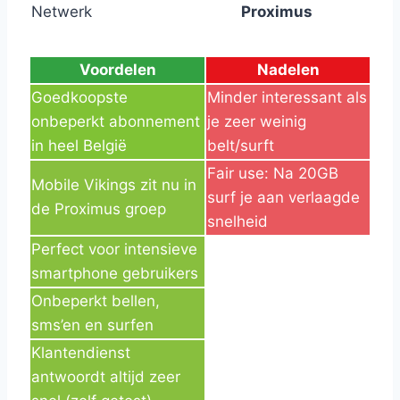
Netwerk
Proximus
Voordelen
Nadelen
Goedkoopste
Minder interessant als
onbeperkt abonnement
je zeer weinig
in heel België
belt/surft
Fair use: Na 20GB
Mobile Vikings zit nu in
surf je aan verlaagde
de Proximus groep
snelheid
Perfect voor intensieve
smartphone gebruikers
Onbeperkt bellen,
sms’en en surfen
Klantendienst
antwoordt altijd zeer