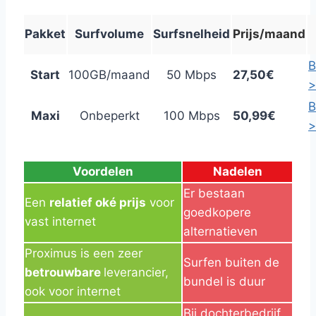
Pakket
Surfvolume
Surfsnelheid
Prijs/maand
B
Start
100GB/maand
50 Mbps
27,50€
>
B
Maxi
Onbeperkt
100 Mbps
50,99€
>
Voordelen
Nadelen
Er bestaan
Een
relatief oké prijs
voor
goedkopere
vast internet
alternatieven
Proximus is een zeer
Surfen buiten de
betrouwbare
leverancier,
bundel is duur
ook voor internet
Bij dochterbedrijf