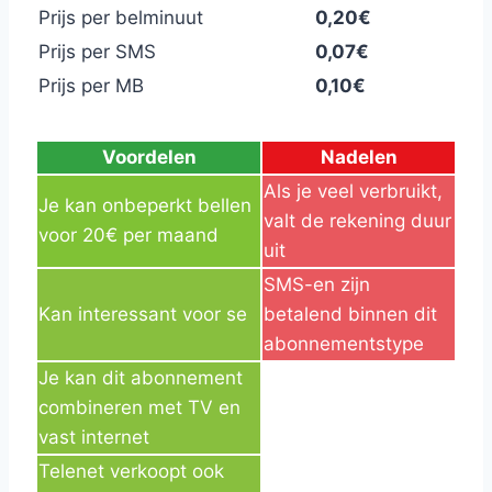
Prijs per belminuut
0,20€
Prijs per SMS
0,07€
Prijs per MB
0,10€
Voordelen
Nadelen
Als je veel verbruikt,
Je kan onbeperkt bellen
valt de rekening duur
voor 20€ per maand
uit
SMS-en zijn
Kan interessant voor se
betalend binnen dit
abonnementstype
Je kan dit abonnement
combineren met TV en
vast internet
Telenet verkoopt ook