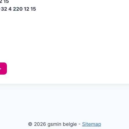
2 15
+
32
4 220 12 15
>
© 2026 gsmin belgie -
Sitemap