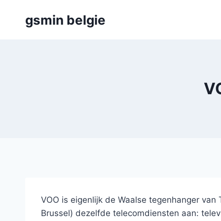
Skip
gsmin belgie
to
content
VO
VOO is eigenlijk de Waalse tegenhanger van 
Brussel) dezelfde telecomdiensten aan: televis