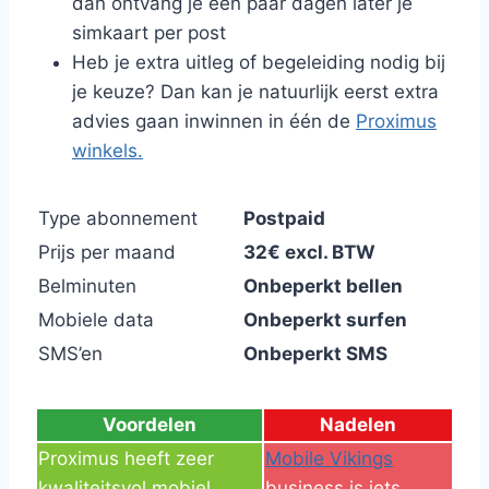
dan ontvang je een paar dagen later je
simkaart per post
Heb je extra uitleg of begeleiding nodig bij
je keuze? Dan kan je natuurlijk eerst extra
advies gaan inwinnen in één de
Proximus
winkels
.
Type abonnement
Postpaid
Prijs per maand
32€ excl. BTW
Belminuten
Onbeperkt bellen
Mobiele data
Onbeperkt surfen
SMS’en
Onbeperkt SMS
Voordelen
Nadelen
Proximus heeft zeer
Mobile Vikings
kwaliteitsvol mobiel
business is iets